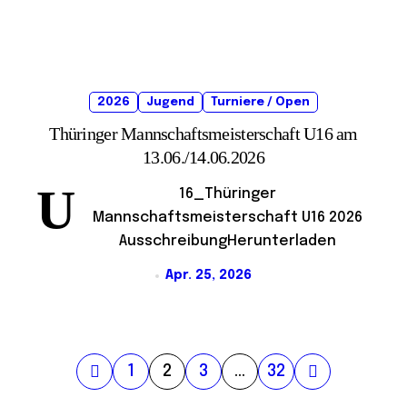
2026
Jugend
Turniere / Open
Thüringer Mannschaftsmeisterschaft U16 am
13.06./14.06.2026
U
16_Thüringer
Mannschaftsmeisterschaft U16 2026
AusschreibungHerunterladen
Apr. 25, 2026
S
1
2
3
…
32
e