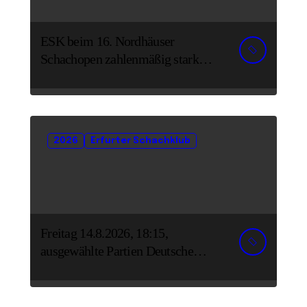
ESK beim 16. Nordhäuser
Schachopen zahlenmäßig stark
vertreten
2026
Erfurter Schachklub
Freitag 14.8.2026, 18:15,
ausgewählte Partien Deutsche
Senioreneinzelmeisterschaft