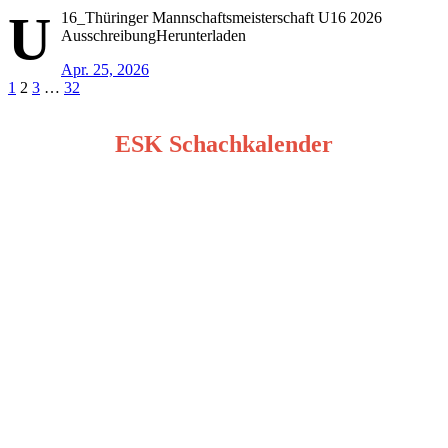
U
16_Thüringer Mannschaftsmeisterschaft U16 2026
AusschreibungHerunterladen
Apr. 25, 2026
Seitennummerierung
1
2
3
…
32
der
ESK Schachkalender
Beiträge