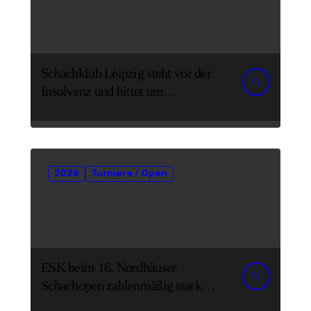
Schachklub Leipzig steht vor der
Insolvenz und bittet um
Unterstützung und Spenden
2026
Turniere / Open
ESK beim 16. Nordhäuser
Schachopen zahlenmäßig stark
vertreten