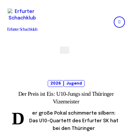
Skip
to
content
Erfurter Schachklub
2026
Jugend
Der Preis ist Eis: U10-Jungs sind Thüringer
Vizemeister
D
er große Pokal schimmerte silbern:
Das U10-Quartett des Erfurter SK hat
bei den Thüringer