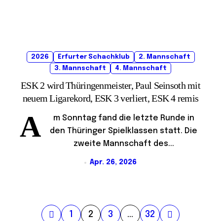
2026
Erfurter Schachklub
2. Mannschaft
3. Mannschaft
4. Mannschaft
ESK 2 wird Thüringenmeister, Paul Seinsoth mit
neuem Ligarekord, ESK 3 verliert, ESK 4 remis
A
m Sonntag fand die letzte Runde in
den Thüringer Spielklassen statt. Die
zweite Mannschaft des...
Apr. 26, 2026
S
1
2
3
…
32