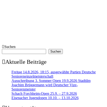
Suchen
Suchen
Aktuelle Beiträge
Freitag 14.8.2026, 18:15, ausgewählte Partien Deutsche
Senioreneinzelmeisterschaft
Ausschreibung 3. Sommer Open 19.9.2026 Stadtilm
Joachim Brüggemann wird Deutscher Vize-
Seniorenmeister
Schach Forchheim-Open 25.9. – 27.9.2026
Eisenacher Jugendopen 10.10. – 13.10.2026