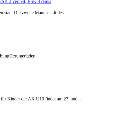
ESK 3 verliert, ESK 4 remis
n statt. Die zweite Mannschaft des...
ibungHerunterladen
t für Kinder der AK U10 findet am 27. und...