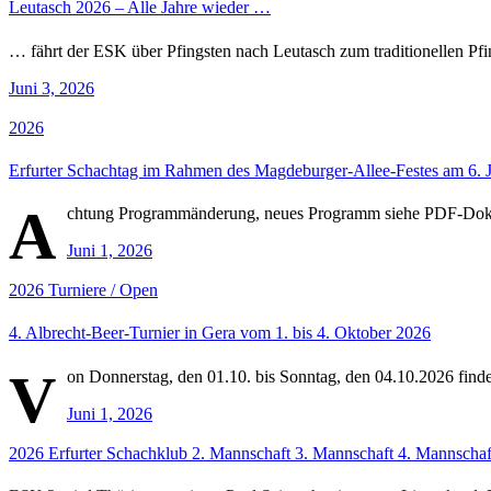
Leutasch 2026 – Alle Jahre wieder …
… fährt der ESK über Pfingsten nach Leutasch zum traditionellen Pfin
Juni 3, 2026
2026
Erfurter Schachtag im Rahmen des Magdeburger-Allee-Festes am 6. 
A
chtung Programmänderung, neues Programm siehe PDF-Do
Juni 1, 2026
2026
Turniere / Open
4. Albrecht-Beer-Turnier in Gera vom 1. bis 4. Oktober 2026
V
on Donnerstag, den 01.10. bis Sonntag, den 04.10.2026 findet
Juni 1, 2026
2026
Erfurter Schachklub
2. Mannschaft
3. Mannschaft
4. Mannschaf