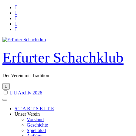
Skip
to
content
Erfurter Schachklub
Der Verein mit Tradition
Archiv 2026
S T A R T S E I T E
Unser Verein
Vorstand
Geschichte
Spiellokal
Anfahrt