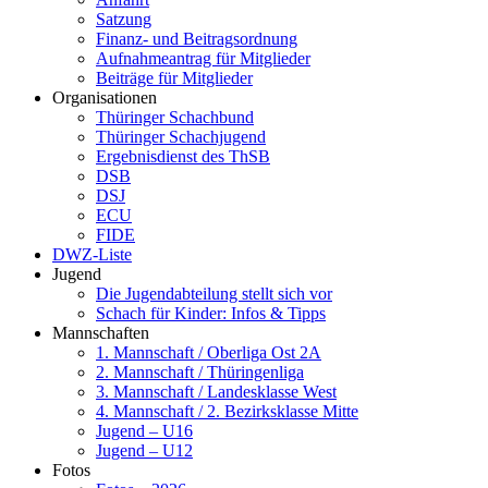
Satzung
Finanz- und Beitragsordnung
Aufnahmeantrag für Mitglieder
Beiträge für Mitglieder
Organisationen
Thüringer Schachbund
Thüringer Schachjugend
Ergebnisdienst des ThSB
DSB
DSJ
ECU
FIDE
DWZ-Liste
Jugend
Die Jugendabteilung stellt sich vor
Schach für Kinder: Infos & Tipps
Mannschaften
1. Mannschaft / Oberliga Ost 2A
2. Mannschaft / Thüringenliga
3. Mannschaft / Landesklasse West
4. Mannschaft / 2. Bezirksklasse Mitte
Jugend – U16
Jugend – U12
Fotos