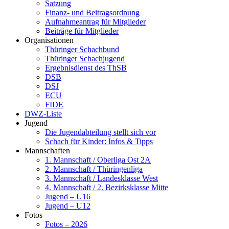
Satzung
Finanz- und Beitragsordnung
Aufnahmeantrag für Mitglieder
Beiträge für Mitglieder
Organisationen
Thüringer Schachbund
Thüringer Schachjugend
Ergebnisdienst des ThSB
DSB
DSJ
ECU
FIDE
DWZ-Liste
Jugend
Die Jugendabteilung stellt sich vor
Schach für Kinder: Infos & Tipps
Mannschaften
1. Mannschaft / Oberliga Ost 2A
2. Mannschaft / Thüringenliga
3. Mannschaft / Landesklasse West
4. Mannschaft / 2. Bezirksklasse Mitte
Jugend – U16
Jugend – U12
Fotos
Fotos – 2026