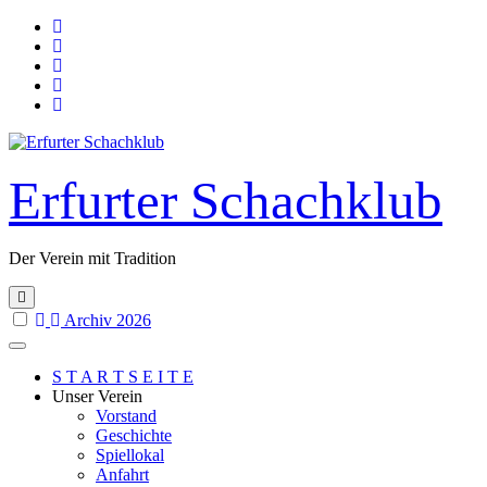
Skip
to
content
Erfurter Schachklub
Der Verein mit Tradition
Archiv 2026
S T A R T S E I T E
Unser Verein
Vorstand
Geschichte
Spiellokal
Anfahrt