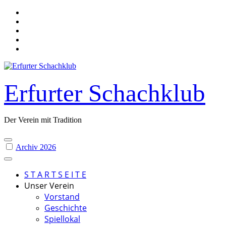
Skip
to
content
Erfurter Schachklub
Der Verein mit Tradition
Archiv 2026
S T A R T S E I T E
Unser Verein
Vorstand
Geschichte
Spiellokal