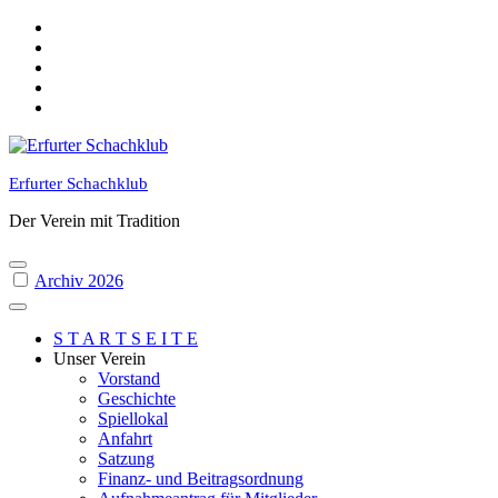
Skip
to
content
Erfurter Schachklub
Der Verein mit Tradition
Archiv 2026
S T A R T S E I T E
Unser Verein
Vorstand
Geschichte
Spiellokal
Anfahrt
Satzung
Finanz- und Beitragsordnung