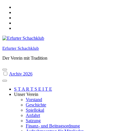
Skip
to
content
Erfurter Schachklub
Der Verein mit Tradition
Archiv 2026
S T A R T S E I T E
Unser Verein
Vorstand
Geschichte
Spiellokal
Anfahrt
Satzung
Finanz- und Beitragsordnung