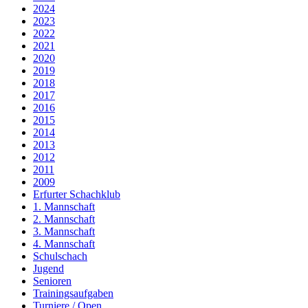
2024
2023
2022
2021
2020
2019
2018
2017
2016
2015
2014
2013
2012
2011
2009
Erfurter Schachklub
1. Mannschaft
2. Mannschaft
3. Mannschaft
4. Mannschaft
Schulschach
Jugend
Senioren
Trainingsaufgaben
Turniere / Open