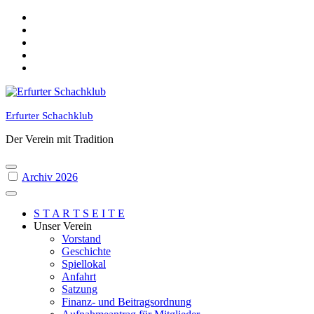
Skip
to
content
Erfurter Schachklub
Der Verein mit Tradition
Archiv 2026
S T A R T S E I T E
Unser Verein
Vorstand
Geschichte
Spiellokal
Anfahrt
Satzung
Finanz- und Beitragsordnung