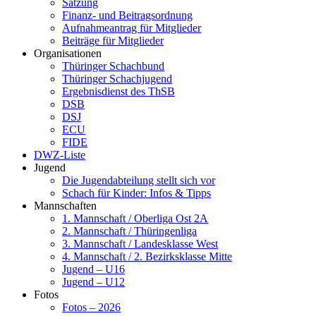
Satzung
Finanz- und Beitragsordnung
Aufnahmeantrag für Mitglieder
Beiträge für Mitglieder
Organisationen
Thüringer Schachbund
Thüringer Schachjugend
Ergebnisdienst des ThSB
DSB
DSJ
ECU
FIDE
DWZ-Liste
Jugend
Die Jugendabteilung stellt sich vor
Schach für Kinder: Infos & Tipps
Mannschaften
1. Mannschaft / Oberliga Ost 2A
2. Mannschaft / Thüringenliga
3. Mannschaft / Landesklasse West
4. Mannschaft / 2. Bezirksklasse Mitte
Jugend – U16
Jugend – U12
Fotos
Fotos – 2026