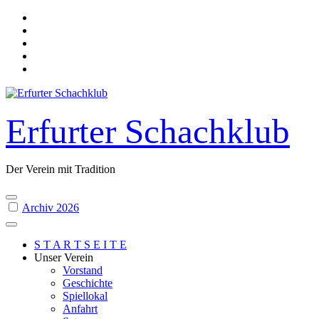
Skip
to
content
Erfurter Schachklub
Der Verein mit Tradition
Archiv 2026
S T A R T S E I T E
Unser Verein
Vorstand
Geschichte
Spiellokal
Anfahrt