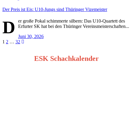
Der Preis ist Eis: U10-Jungs sind Thüringer Vizemeister
D
er große Pokal schimmerte silbern: Das U10-Quartett des
Erfurter SK hat bei den Thüringer Vereinsmeisterschaften...
Juni 30, 2026
Seitennummerierung
1
2
…
32
der
ESK Schachkalender
Beiträge