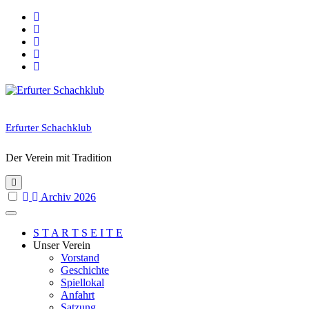
Skip
to
content
Erfurter Schachklub
Der Verein mit Tradition
Archiv 2026
S T A R T S E I T E
Unser Verein
Vorstand
Geschichte
Spiellokal
Anfahrt
Satzung