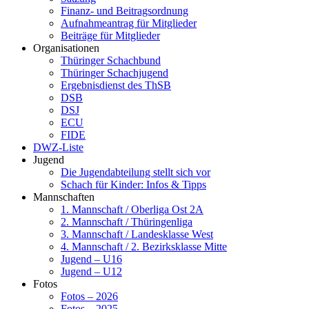
Finanz- und Beitragsordnung
Aufnahmeantrag für Mitglieder
Beiträge für Mitglieder
Organisationen
Thüringer Schachbund
Thüringer Schachjugend
Ergebnisdienst des ThSB
DSB
DSJ
ECU
FIDE
DWZ-Liste
Jugend
Die Jugendabteilung stellt sich vor
Schach für Kinder: Infos & Tipps
Mannschaften
1. Mannschaft / Oberliga Ost 2A
2. Mannschaft / Thüringenliga
3. Mannschaft / Landesklasse West
4. Mannschaft / 2. Bezirksklasse Mitte
Jugend – U16
Jugend – U12
Fotos
Fotos – 2026
Fotos – 2025