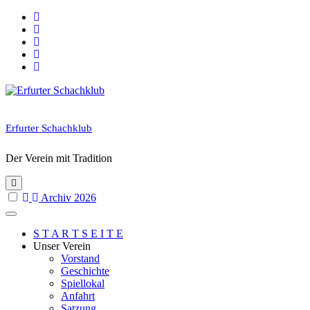
Skip
to
content
Erfurter Schachklub
Der Verein mit Tradition
Archiv 2026
S T A R T S E I T E
Unser Verein
Vorstand
Geschichte
Spiellokal
Anfahrt
Satzung