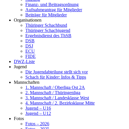
Finanz- und Beitragsordnung
Aufnahmeantrag für Mitglieder
Beiträge für Mitglieder
Organisationen
Thüringer Schachbund
Thüringer Schachjugend
Ergebnisdienst des ThSB
DSB
DSJ
ECU
FIDE
DWZ-Liste
Jugend
Die Jugendabteilung stellt sich vor
Schach für Kinder: Infos & Tipps
Mannschaften
1. Mannschaft / Oberliga Ost 2A
2. Mannschaft / Thüringenliga
3. Mannschaft / Landesklasse West
4. Mannschaft / 2. Bezirksklasse Mitte
Jugend – U16
Jugend – U12
Fotos
Fotos – 2026
Fotos – 2025