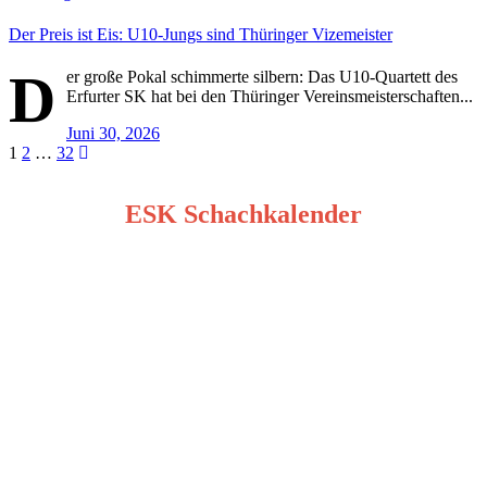
Der Preis ist Eis: U10-Jungs sind Thüringer Vizemeister
D
er große Pokal schimmerte silbern: Das U10-Quartett des
Erfurter SK hat bei den Thüringer Vereinsmeisterschaften...
Juni 30, 2026
Seitennummerierung
1
2
…
32
der
ESK Schachkalender
Beiträge