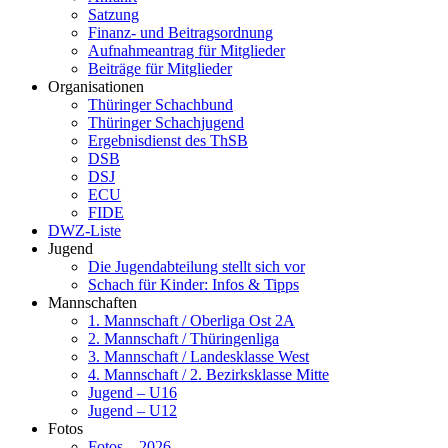
Satzung
Finanz- und Beitragsordnung
Aufnahmeantrag für Mitglieder
Beiträge für Mitglieder
Organisationen
Thüringer Schachbund
Thüringer Schachjugend
Ergebnisdienst des ThSB
DSB
DSJ
ECU
FIDE
DWZ-Liste
Jugend
Die Jugendabteilung stellt sich vor
Schach für Kinder: Infos & Tipps
Mannschaften
1. Mannschaft / Oberliga Ost 2A
2. Mannschaft / Thüringenliga
3. Mannschaft / Landesklasse West
4. Mannschaft / 2. Bezirksklasse Mitte
Jugend – U16
Jugend – U12
Fotos
Fotos – 2026