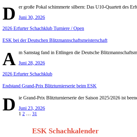
D
er große Pokal schimmerte silbern: Das U10-Quartett des Erfu
Juni 30, 2026
2026
Erfurter Schachklub
Turniere / Open
ESK bei der Deutschen Blitzmannschaftsmeisterschaft
A
m Samstag fand in Ettlingen die Deutsche Blitzmannschaftsme
Juni 28, 2026
2026
Erfurter Schachklub
Endstand Grand-Prix Blitzturnierserie beim ESK
D
ie Grand-Prix Blitzturnierserie der Saison 2025/2026 ist be
Juni 23, 2026
Seitennummerierung
1
2
…
31
der
ESK Schachkalender
Beiträge