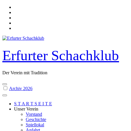
Skip
to
content
Erfurter Schachklub
Der Verein mit Tradition
Archiv 2026
S T A R T S E I T E
Unser Verein
Vorstand
Geschichte
Spiellokal
Anfahrt