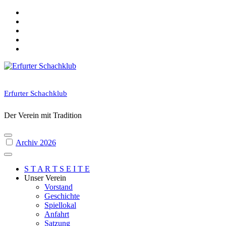
Skip
to
content
Erfurter Schachklub
Der Verein mit Tradition
Archiv 2026
S T A R T S E I T E
Unser Verein
Vorstand
Geschichte
Spiellokal
Anfahrt
Satzung