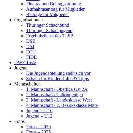
Finanz- und Beitragsordnung
Aufnahmeantrag für Mitglieder
Beiträge für Mitglieder
Organisationen
Thüringer Schachbund
Thüringer Schachjugend
Ergebnisdienst des ThSB
DSB
DSJ
ECU
FIDE
DWZ-Liste
Jugend
Die Jugendabteilung stellt sich vor
Schach für Kinder: Infos & Tipps
Mannschaften
1. Mannschaft / Oberliga Ost 2A
2. Mannschaft / Thüringenliga
3. Mannschaft / Landesklasse West
4. Mannschaft / 2. Bezirksklasse Mitte
Jugend – U16
Jugend – U12
Fotos
Fotos – 2026
Fotos – 2025