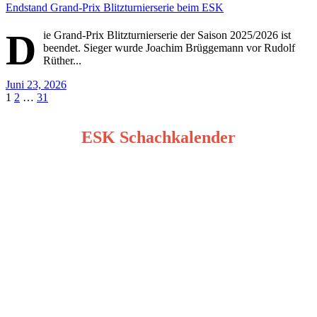
Endstand Grand-Prix Blitzturnierserie beim ESK
D
ie Grand-Prix Blitzturnierserie der Saison 2025/2026 ist
beendet. Sieger wurde Joachim Brüggemann vor Rudolf
Rüther...
Juni 23, 2026
Seitennummerierung
1
2
…
31
der
ESK Schachkalender
Beiträge