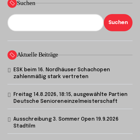
Suchen
g
e
Suchen
Aktuelle Beiträge
ESK beim 16. Nordhäuser Schachopen
zahlenmäßig stark vertreten
Freitag 14.8.2026, 18:15, ausgewählte Partien
Deutsche Senioreneinzelmeisterschaft
Ausschreibung 3. Sommer Open 19.9.2026
Stadtilm