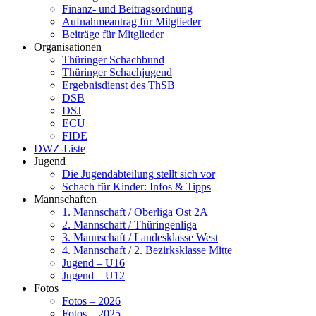
Finanz- und Beitragsordnung
Aufnahmeantrag für Mitglieder
Beiträge für Mitglieder
Organisationen
Thüringer Schachbund
Thüringer Schachjugend
Ergebnisdienst des ThSB
DSB
DSJ
ECU
FIDE
DWZ-Liste
Jugend
Die Jugendabteilung stellt sich vor
Schach für Kinder: Infos & Tipps
Mannschaften
1. Mannschaft / Oberliga Ost 2A
2. Mannschaft / Thüringenliga
3. Mannschaft / Landesklasse West
4. Mannschaft / 2. Bezirksklasse Mitte
Jugend – U16
Jugend – U12
Fotos
Fotos – 2026
Fotos – 2025