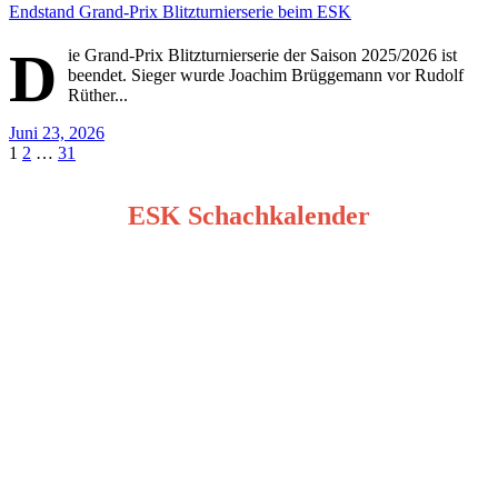
Endstand Grand-Prix Blitzturnierserie beim ESK
D
ie Grand-Prix Blitzturnierserie der Saison 2025/2026 ist
beendet. Sieger wurde Joachim Brüggemann vor Rudolf
Rüther...
Juni 23, 2026
Seitennummerierung
1
2
…
31
der
ESK Schachkalender
Beiträge