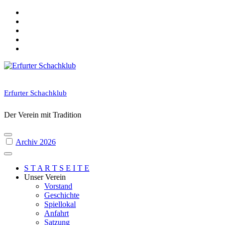
Skip
to
content
Erfurter Schachklub
Der Verein mit Tradition
Archiv 2026
S T A R T S E I T E
Unser Verein
Vorstand
Geschichte
Spiellokal
Anfahrt
Satzung