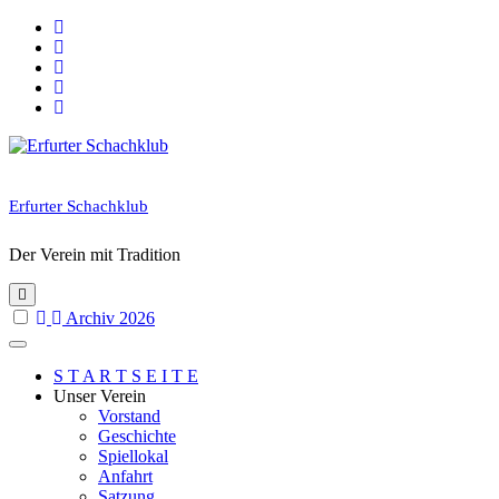
Skip
to
content
Erfurter Schachklub
Der Verein mit Tradition
Archiv 2026
S T A R T S E I T E
Unser Verein
Vorstand
Geschichte
Spiellokal
Anfahrt
Satzung