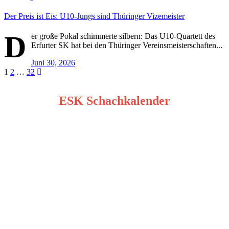
Der Preis ist Eis: U10-Jungs sind Thüringer Vizemeister
D
er große Pokal schimmerte silbern: Das U10-Quartett des
Erfurter SK hat bei den Thüringer Vereinsmeisterschaften...
Juni 30, 2026
Seitennummerierung
1
2
…
32
der
ESK Schachkalender
Beiträge