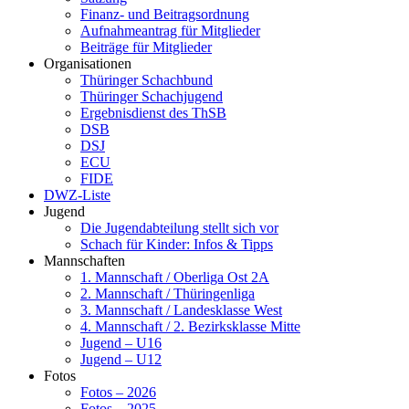
Finanz- und Beitragsordnung
Aufnahmeantrag für Mitglieder
Beiträge für Mitglieder
Organisationen
Thüringer Schachbund
Thüringer Schachjugend
Ergebnisdienst des ThSB
DSB
DSJ
ECU
FIDE
DWZ-Liste
Jugend
Die Jugendabteilung stellt sich vor
Schach für Kinder: Infos & Tipps
Mannschaften
1. Mannschaft / Oberliga Ost 2A
2. Mannschaft / Thüringenliga
3. Mannschaft / Landesklasse West
4. Mannschaft / 2. Bezirksklasse Mitte
Jugend – U16
Jugend – U12
Fotos
Fotos – 2026
Fotos – 2025