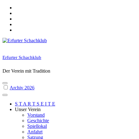
Skip
to
content
Erfurter Schachklub
Der Verein mit Tradition
Archiv 2026
S T A R T S E I T E
Unser Verein
Vorstand
Geschichte
Spiellokal
Anfahrt
Satzung