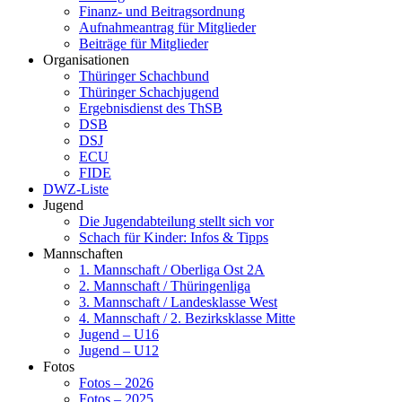
Finanz- und Beitragsordnung
Aufnahmeantrag für Mitglieder
Beiträge für Mitglieder
Organisationen
Thüringer Schachbund
Thüringer Schachjugend
Ergebnisdienst des ThSB
DSB
DSJ
ECU
FIDE
DWZ-Liste
Jugend
Die Jugendabteilung stellt sich vor
Schach für Kinder: Infos & Tipps
Mannschaften
1. Mannschaft / Oberliga Ost 2A
2. Mannschaft / Thüringenliga
3. Mannschaft / Landesklasse West
4. Mannschaft / 2. Bezirksklasse Mitte
Jugend – U16
Jugend – U12
Fotos
Fotos – 2026
Fotos – 2025