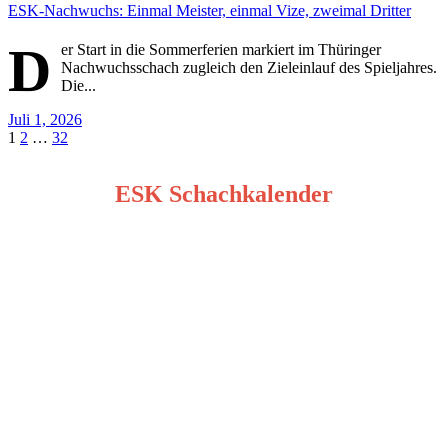
ESK-Nachwuchs: Einmal Meister, einmal Vize, zweimal Dritter
D
er Start in die Sommerferien markiert im Thüringer
Nachwuchsschach zugleich den Zieleinlauf des Spieljahres.
Die...
Juli 1, 2026
Seitennummerierung
1
2
…
32
der
ESK Schachkalender
Beiträge