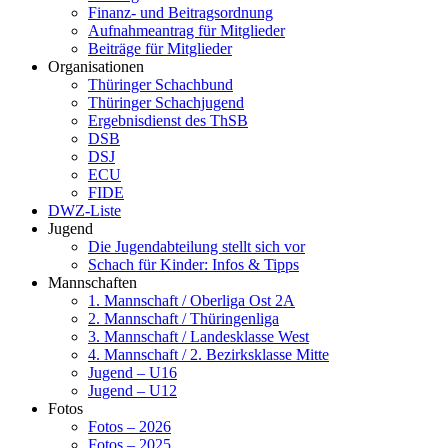
Finanz- und Beitragsordnung
Aufnahmeantrag für Mitglieder
Beiträge für Mitglieder
Organisationen
Thüringer Schachbund
Thüringer Schachjugend
Ergebnisdienst des ThSB
DSB
DSJ
ECU
FIDE
DWZ-Liste
Jugend
Die Jugendabteilung stellt sich vor
Schach für Kinder: Infos & Tipps
Mannschaften
1. Mannschaft / Oberliga Ost 2A
2. Mannschaft / Thüringenliga
3. Mannschaft / Landesklasse West
4. Mannschaft / 2. Bezirksklasse Mitte
Jugend – U16
Jugend – U12
Fotos
Fotos – 2026
Fotos – 2025