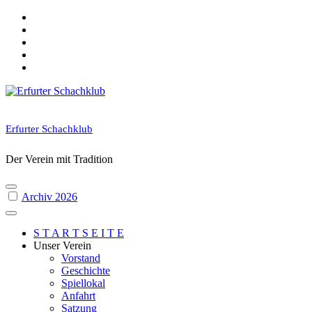
Skip
to
content
Erfurter Schachklub
Der Verein mit Tradition
Archiv 2026
S T A R T S E I T E
Unser Verein
Vorstand
Geschichte
Spiellokal
Anfahrt
Satzung