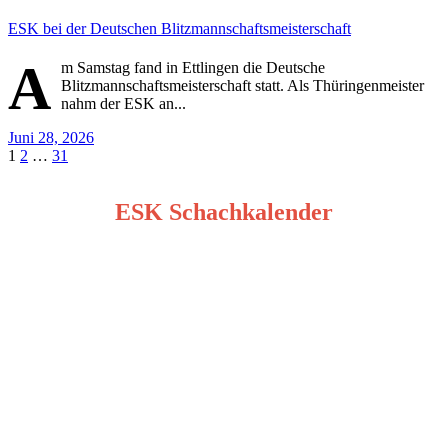
ESK bei der Deutschen Blitzmannschaftsmeisterschaft
A
m Samstag fand in Ettlingen die Deutsche
Blitzmannschaftsmeisterschaft statt. Als Thüringenmeister
nahm der ESK an...
Juni 28, 2026
Seitennummerierung
1
2
…
31
der
ESK Schachkalender
Beiträge