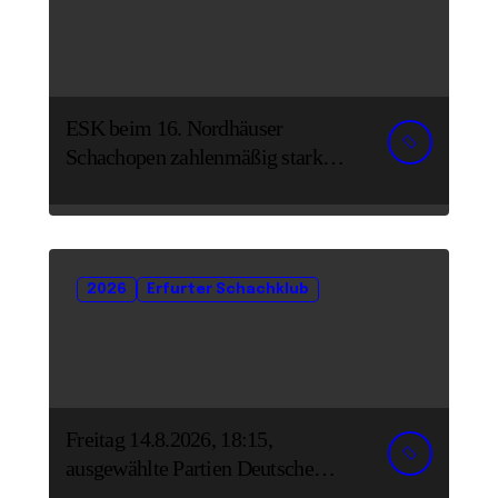
ESK beim 16. Nordhäuser
Schachopen zahlenmäßig stark
vertreten
2026
Erfurter Schachklub
Freitag 14.8.2026, 18:15,
ausgewählte Partien Deutsche
Senioreneinzelmeisterschaft