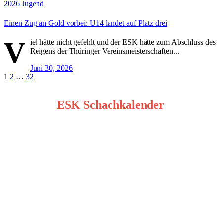
2026
Jugend
Einen Zug an Gold vorbei: U14 landet auf Platz drei
V
iel hätte nicht gefehlt und der ESK hätte zum Abschluss des
Reigens der Thüringer Vereinsmeisterschaften...
Juni 30, 2026
Seitennummerierung
1
2
…
32
der
ESK Schachkalender
Beiträge