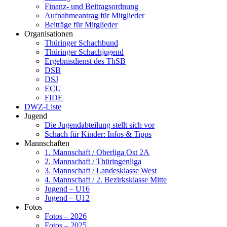
Finanz- und Beitragsordnung
Aufnahmeantrag für Mitglieder
Beiträge für Mitglieder
Organisationen
Thüringer Schachbund
Thüringer Schachjugend
Ergebnisdienst des ThSB
DSB
DSJ
ECU
FIDE
DWZ-Liste
Jugend
Die Jugendabteilung stellt sich vor
Schach für Kinder: Infos & Tipps
Mannschaften
1. Mannschaft / Oberliga Ost 2A
2. Mannschaft / Thüringenliga
3. Mannschaft / Landesklasse West
4. Mannschaft / 2. Bezirksklasse Mitte
Jugend – U16
Jugend – U12
Fotos
Fotos – 2026
Fotos – 2025