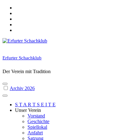
Skip
to
content
Erfurter Schachklub
Der Verein mit Tradition
Archiv 2026
S T A R T S E I T E
Unser Verein
Vorstand
Geschichte
Spiellokal
Anfahrt
Satzung