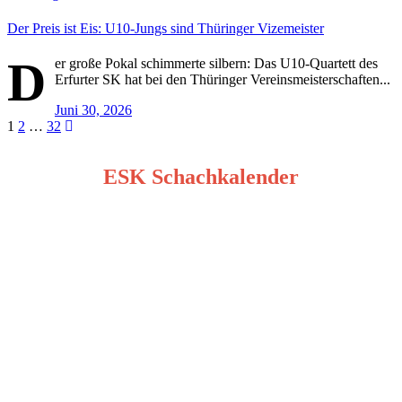
Der Preis ist Eis: U10-Jungs sind Thüringer Vizemeister
D
er große Pokal schimmerte silbern: Das U10-Quartett des
Erfurter SK hat bei den Thüringer Vereinsmeisterschaften...
Juni 30, 2026
Seitennummerierung
1
2
…
32
der
ESK Schachkalender
Beiträge