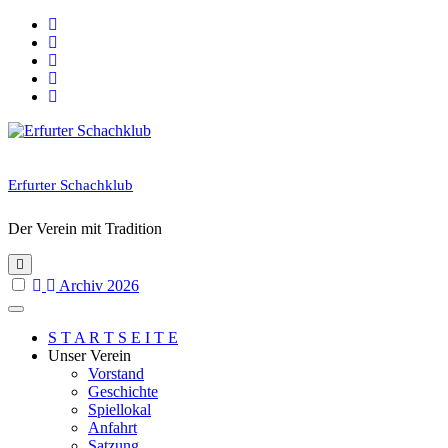
Skip
to
content
Erfurter Schachklub
Der Verein mit Tradition
Archiv 2026
S T A R T S E I T E
Unser Verein
Vorstand
Geschichte
Spiellokal
Anfahrt
Satzung