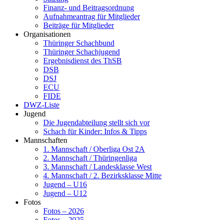
Finanz- und Beitragsordnung
Aufnahmeantrag für Mitglieder
Beiträge für Mitglieder
Organisationen
Thüringer Schachbund
Thüringer Schachjugend
Ergebnisdienst des ThSB
DSB
DSJ
ECU
FIDE
DWZ-Liste
Jugend
Die Jugendabteilung stellt sich vor
Schach für Kinder: Infos & Tipps
Mannschaften
1. Mannschaft / Oberliga Ost 2A
2. Mannschaft / Thüringenliga
3. Mannschaft / Landesklasse West
4. Mannschaft / 2. Bezirksklasse Mitte
Jugend – U16
Jugend – U12
Fotos
Fotos – 2026
Fotos – 2025