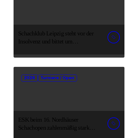
Schachklub Leipzig steht vor der
Insolvenz und bittet um
Unterstützung und Spenden
2026
Turniere / Open
ESK beim 16. Nordhäuser
Schachopen zahlenmäßig stark
vertreten