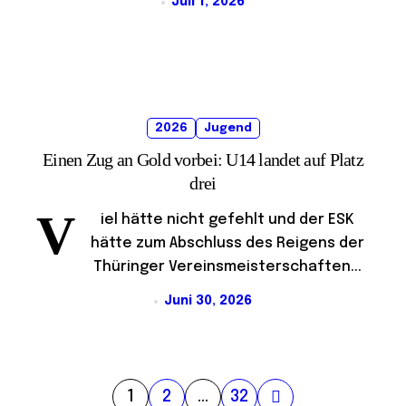
Juli 1, 2026
2026
Jugend
Einen Zug an Gold vorbei: U14 landet auf Platz
drei
V
iel hätte nicht gefehlt und der ESK
hätte zum Abschluss des Reigens der
Thüringer Vereinsmeisterschaften...
Juni 30, 2026
S
1
2
…
32