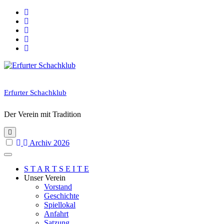
Skip
to
content
Erfurter Schachklub
Der Verein mit Tradition
Archiv 2026
S T A R T S E I T E
Unser Verein
Vorstand
Geschichte
Spiellokal
Anfahrt
Satzung