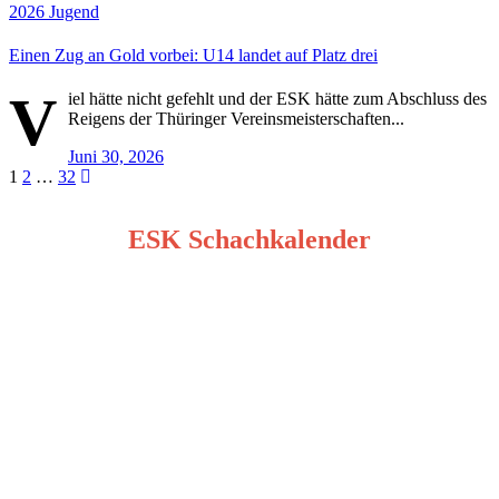
2026
Jugend
Einen Zug an Gold vorbei: U14 landet auf Platz drei
V
iel hätte nicht gefehlt und der ESK hätte zum Abschluss des
Reigens der Thüringer Vereinsmeisterschaften...
Juni 30, 2026
Seitennummerierung
1
2
…
32
der
ESK Schachkalender
Beiträge