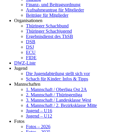
Finanz- und Beitragsordnung
Aufnahmeantrag für Mitglieder
Beiträge für Mitglieder
Organisationen
Thüringer Schachbund
Thüringer Schachjugend
Ergebnisdienst des ThSB
DSB
DSJ
ECU
FIDE
DWZ-Liste
Jugend
Die Jugendabteilung stellt sich vor
Schach für Kinder: Infos & Tipps
Mannschaften
1. Mannschaft / Oberliga Ost 2A
2. Mannschaft / Thüringenliga
3. Mannschaft / Landesklasse West
4. Mannschaft / 2. Bezirksklasse Mitte
Jugend – U16
Jugend – U12
Fotos
Fotos – 2026
Fotos – 2025