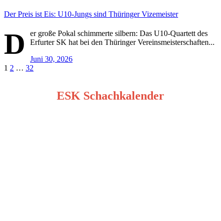
Der Preis ist Eis: U10-Jungs sind Thüringer Vizemeister
D
er große Pokal schimmerte silbern: Das U10-Quartett des
Erfurter SK hat bei den Thüringer Vereinsmeisterschaften...
Juni 30, 2026
Seitennummerierung
1
2
…
32
der
ESK Schachkalender
Beiträge