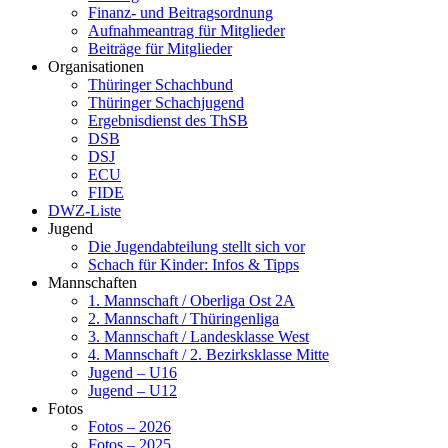
Finanz- und Beitragsordnung
Aufnahmeantrag für Mitglieder
Beiträge für Mitglieder
Organisationen
Thüringer Schachbund
Thüringer Schachjugend
Ergebnisdienst des ThSB
DSB
DSJ
ECU
FIDE
DWZ-Liste
Jugend
Die Jugendabteilung stellt sich vor
Schach für Kinder: Infos & Tipps
Mannschaften
1. Mannschaft / Oberliga Ost 2A
2. Mannschaft / Thüringenliga
3. Mannschaft / Landesklasse West
4. Mannschaft / 2. Bezirksklasse Mitte
Jugend – U16
Jugend – U12
Fotos
Fotos – 2026
Fotos – 2025