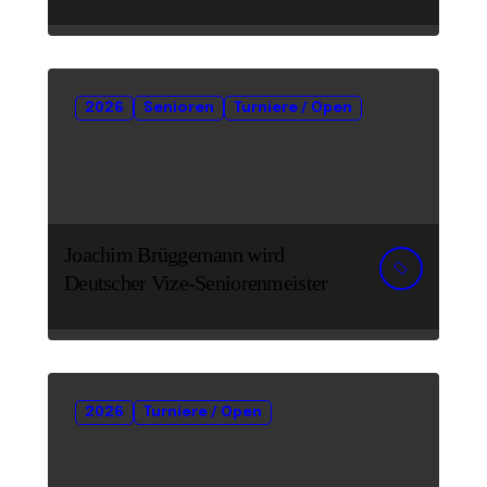
2026
Senioren
Turniere / Open
Joachim Brüggemann wird
Deutscher Vize-Seniorenmeister
2026
Turniere / Open