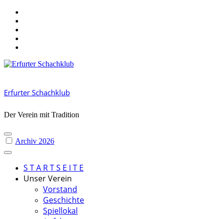
Skip
to
content
Erfurter Schachklub
Der Verein mit Tradition
Archiv 2026
S T A R T S E I T E
Unser Verein
Vorstand
Geschichte
Spiellokal