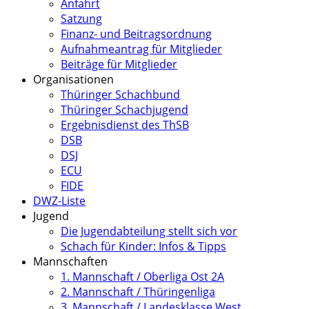
Anfahrt
Satzung
Finanz- und Beitragsordnung
Aufnahmeantrag für Mitglieder
Beiträge für Mitglieder
Organisationen
Thüringer Schachbund
Thüringer Schachjugend
Ergebnisdienst des ThSB
DSB
DSJ
ECU
FIDE
DWZ-Liste
Jugend
Die Jugendabteilung stellt sich vor
Schach für Kinder: Infos & Tipps
Mannschaften
1. Mannschaft / Oberliga Ost 2A
2. Mannschaft / Thüringenliga
3. Mannschaft / Landesklasse West