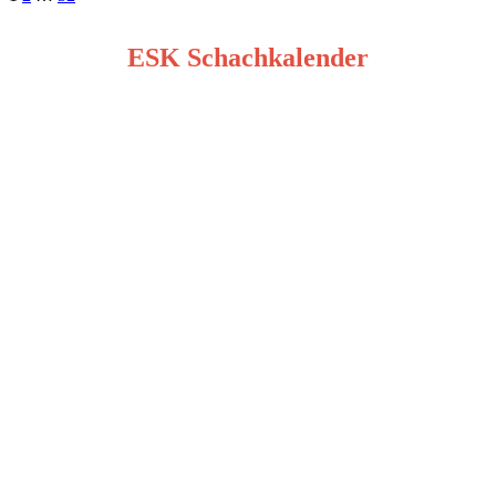
Seitennummerierung
der
ESK Schachkalender
Beiträge