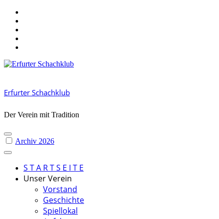
Skip
to
content
Erfurter Schachklub
Der Verein mit Tradition
Archiv 2026
S T A R T S E I T E
Unser Verein
Vorstand
Geschichte
Spiellokal