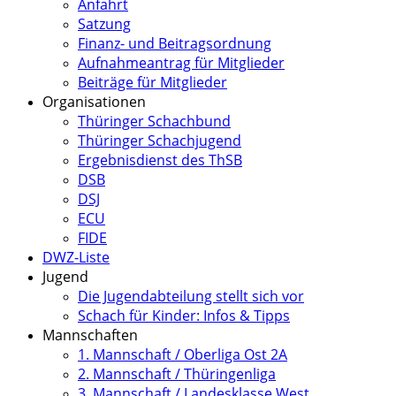
Anfahrt
Satzung
Finanz- und Beitragsordnung
Aufnahmeantrag für Mitglieder
Beiträge für Mitglieder
Organisationen
Thüringer Schachbund
Thüringer Schachjugend
Ergebnisdienst des ThSB
DSB
DSJ
ECU
FIDE
DWZ-Liste
Jugend
Die Jugendabteilung stellt sich vor
Schach für Kinder: Infos & Tipps
Mannschaften
1. Mannschaft / Oberliga Ost 2A
2. Mannschaft / Thüringenliga
3. Mannschaft / Landesklasse West