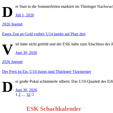
D
er Start in die Sommerferien markiert im Thüringer Nachwuchs
Juli 1, 2026
2026
Jugend
Einen Zug an Gold vorbei: U14 landet auf Platz drei
V
iel hätte nicht gefehlt und der ESK hätte zum Abschluss des 
Juni 30, 2026
2026
Jugend
Der Preis ist Eis: U10-Jungs sind Thüringer Vizemeister
D
er große Pokal schimmerte silbern: Das U10-Quartett des Erfu
Juni 30, 2026
Seitennummerierung
1
2
…
32
der
ESK Schachkalender
Beiträge