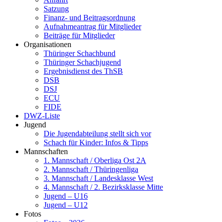
Satzung
Finanz- und Beitragsordnung
Aufnahmeantrag für Mitglieder
Beiträge für Mitglieder
Organisationen
Thüringer Schachbund
Thüringer Schachjugend
Ergebnisdienst des ThSB
DSB
DSJ
ECU
FIDE
DWZ-Liste
Jugend
Die Jugendabteilung stellt sich vor
Schach für Kinder: Infos & Tipps
Mannschaften
1. Mannschaft / Oberliga Ost 2A
2. Mannschaft / Thüringenliga
3. Mannschaft / Landesklasse West
4. Mannschaft / 2. Bezirksklasse Mitte
Jugend – U16
Jugend – U12
Fotos