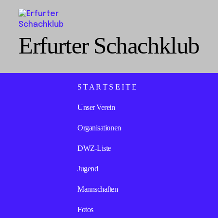
Erfurter Schachklub
S T A R T S E I T E
Unser Verein
Organisationen
DWZ-Liste
Jugend
Mannschaften
Fotos