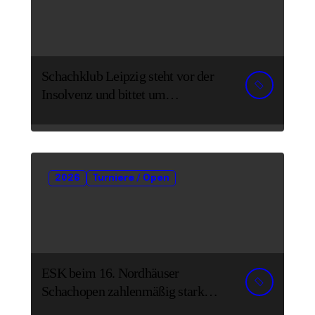
Schachklub Leipzig steht vor der
Insolvenz und bittet um
Unterstützung und Spenden
2026
Turniere / Open
ESK beim 16. Nordhäuser
Schachopen zahlenmäßig stark
vertreten