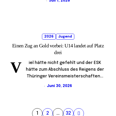
Juli 1, 2026
2026
Jugend
Einen Zug an Gold vorbei: U14 landet auf Platz
drei
V
iel hätte nicht gefehlt und der ESK
hätte zum Abschluss des Reigens der
Thüringer Vereinsmeisterschaften...
Juni 30, 2026
S
1
2
…
32