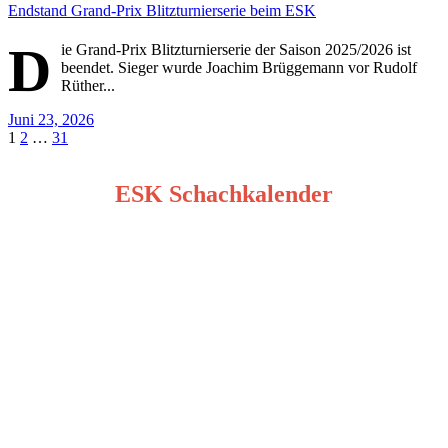
Endstand Grand-Prix Blitzturnierserie beim ESK
D
ie Grand-Prix Blitzturnierserie der Saison 2025/2026 ist
beendet. Sieger wurde Joachim Brüggemann vor Rudolf
Rüther...
Juni 23, 2026
Seitennummerierung
1
2
…
31
der
ESK Schachkalender
Beiträge