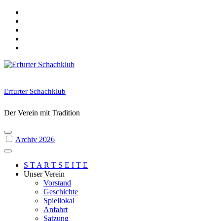
Skip
to
content
Erfurter Schachklub
Der Verein mit Tradition
Archiv 2026
S T A R T S E I T E
Unser Verein
Vorstand
Geschichte
Spiellokal
Anfahrt
Satzung