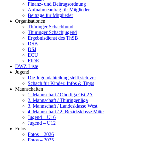
Finanz- und Beitragsordnung
Aufnahmeantrag für Mitglieder
Beiträge für Mitglieder
Organisationen
Thüringer Schachbund
Thüringer Schachjugend
Ergebnisdienst des ThSB
DSB
DSJ
ECU
FIDE
DWZ-Liste
Jugend
Die Jugendabteilung stellt sich vor
Schach für Kinder: Infos & Tipps
Mannschaften
1. Mannschaft / Oberliga Ost 2A
2. Mannschaft / Thüringenliga
3. Mannschaft / Landesklasse West
4. Mannschaft / 2. Bezirksklasse Mitte
Jugend – U16
Jugend – U12
Fotos
Fotos – 2026
Fotos – 2025