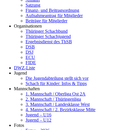
Satzung
Finanz- und Beitragsordnung
Aufnahmeantrag für Mitglieder
Beiträge für Mitglieder
Organisationen
Thüringer Schachbund
Thüringer Schachjugend
Ergebnisdienst des ThSB
DSB
DSJ
ECU
FIDE
DWZ-Liste
Jugend
Die Jugendabteilung stellt sich vor
Schach für Kinder: Infos & Tipps
Mannschaften
1. Mannschaft / Oberliga Ost 2A
2. Mannschaft / Thüringenliga
3. Mannschaft / Landesklasse West
4. Mannschaft / 2. Bezirksklasse Mitte
Jugend – U16
Jugend – U12
Fotos