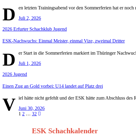
D
en letzten Trainingsabend vor den Sommerferien hat er noc
Juli 2, 2026
2026
Erfurter Schachklub
Jugend
ESK-Nachwuchs: Einmal Meister, einmal Vize, zweimal Dritter
D
er Start in die Sommerferien markiert im Thüringer Nachwuchs
Juli 1, 2026
2026
Jugend
Einen Zug an Gold vorbei: U14 landet auf Platz drei
V
iel hätte nicht gefehlt und der ESK hätte zum Abschluss des 
Juni 30, 2026
Seitennummerierung
1
2
…
32
der
ESK Schachkalender
Beiträge