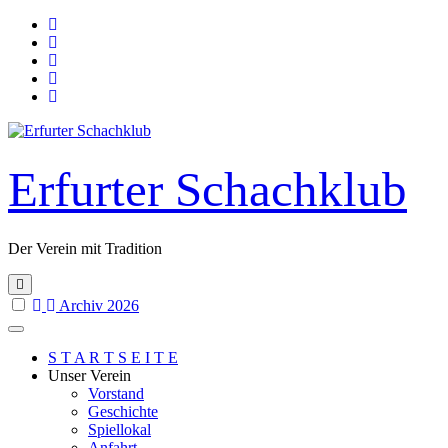
Skip
to
content
Erfurter Schachklub
Der Verein mit Tradition
Archiv 2026
S T A R T S E I T E
Unser Verein
Vorstand
Geschichte
Spiellokal
Anfahrt