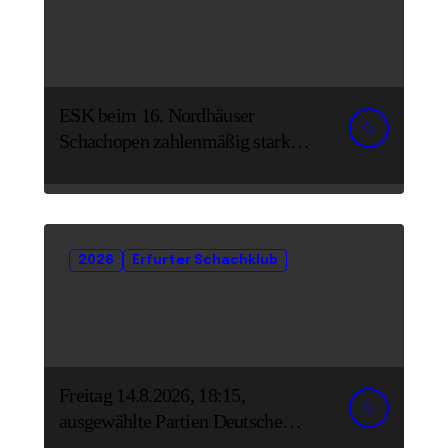
ESK beim 16. Nordhäuser
Schachopen zahlenmäßig stark
vertreten
2026
Erfurter Schachklub
Freitag 14.8.2026, 18:15,
ausgewählte Partien Deutsche
Senioreneinzelmeisterschaft