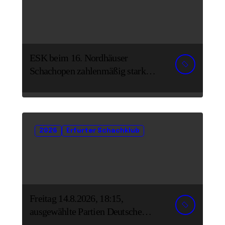
ESK beim 16. Nordhäuser
Schachopen zahlenmäßig stark
vertreten
2026
Erfurter Schachklub
Freitag 14.8.2026, 18:15,
ausgewählte Partien Deutsche
Senioreneinzelmeisterschaft