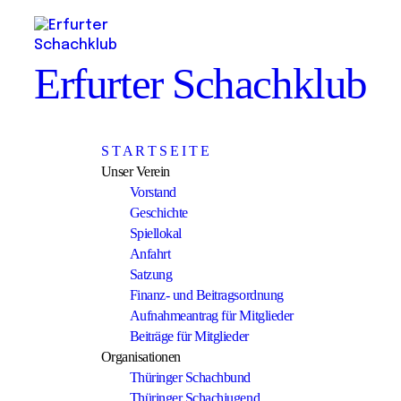
Erfurter Schachklub
S T A R T S E I T E
Unser Verein
Vorstand
Geschichte
Spiellokal
Anfahrt
Satzung
Finanz- und Beitragsordnung
Aufnahmeantrag für Mitglieder
Beiträge für Mitglieder
Organisationen
Thüringer Schachbund
Thüringer Schachjugend