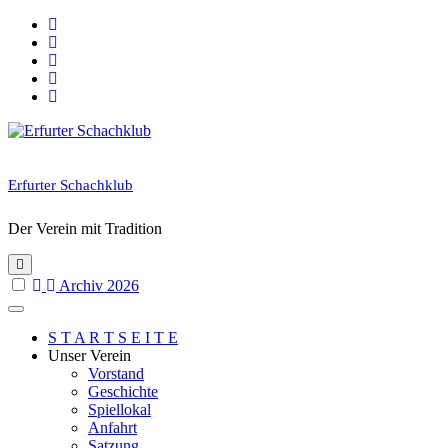
Skip
to
content
Erfurter Schachklub
Der Verein mit Tradition
Archiv 2026
S T A R T S E I T E
Unser Verein
Vorstand
Geschichte
Spiellokal
Anfahrt
Satzung