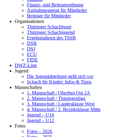
Finanz- und Beitragsordnung
Aufnahmeantrag für Mitglieder
Beiträge für Mitglieder
Organisationen
Thüringer Schachbund
Thüringer Schachjugend
Ergebnisdienst des ThSB
DSB
DSJ
ECU
FIDE
DWZ-Liste
Jugend
Die Jugendabteilung stellt sich vor
Schach für Kinder: Infos & Tipps
Mannschaften
1. Mannschaft / Oberliga Ost 2A
2. Mannschaft / Thüringenliga
3. Mannschaft / Landesklasse West
4. Mannschaft / 2. Bezirksklasse Mitte
Jugend – U16
Jugend – U12
Fotos
Fotos – 2026
Fotos – 2025