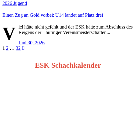
2026
Jugend
Einen Zug an Gold vorbei: U14 landet auf Platz drei
V
iel hätte nicht gefehlt und der ESK hätte zum Abschluss des
Reigens der Thüringer Vereinsmeisterschaften...
Juni 30, 2026
Seitennummerierung
1
2
…
32
der
ESK Schachkalender
Beiträge