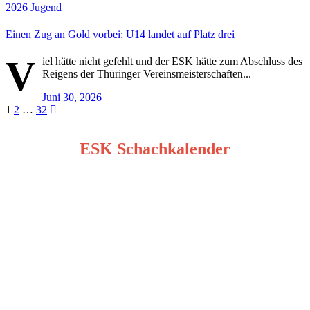
2026
Jugend
Einen Zug an Gold vorbei: U14 landet auf Platz drei
V
iel hätte nicht gefehlt und der ESK hätte zum Abschluss des
Reigens der Thüringer Vereinsmeisterschaften...
Juni 30, 2026
Seitennummerierung
1
2
…
32
der
ESK Schachkalender
Beiträge