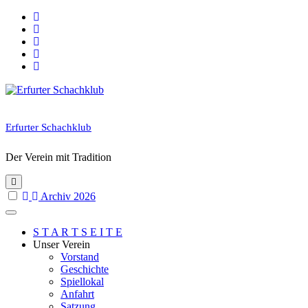
Skip
to
content
Erfurter Schachklub
Der Verein mit Tradition
Archiv 2026
S T A R T S E I T E
Unser Verein
Vorstand
Geschichte
Spiellokal
Anfahrt
Satzung