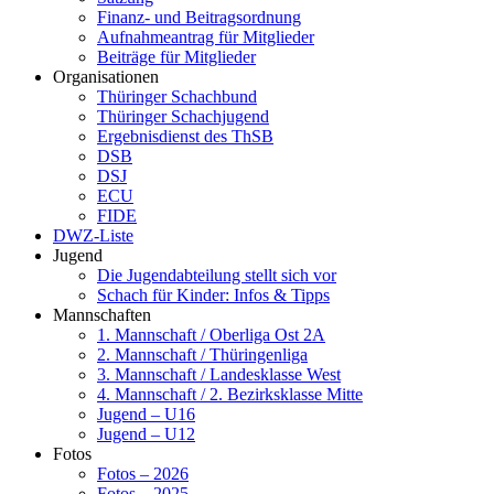
Finanz- und Beitragsordnung
Aufnahmeantrag für Mitglieder
Beiträge für Mitglieder
Organisationen
Thüringer Schachbund
Thüringer Schachjugend
Ergebnisdienst des ThSB
DSB
DSJ
ECU
FIDE
DWZ-Liste
Jugend
Die Jugendabteilung stellt sich vor
Schach für Kinder: Infos & Tipps
Mannschaften
1. Mannschaft / Oberliga Ost 2A
2. Mannschaft / Thüringenliga
3. Mannschaft / Landesklasse West
4. Mannschaft / 2. Bezirksklasse Mitte
Jugend – U16
Jugend – U12
Fotos
Fotos – 2026
Fotos – 2025