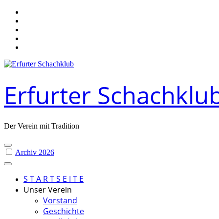
Skip
to
content
Erfurter Schachklu
Der Verein mit Tradition
Archiv 2026
S T A R T S E I T E
Unser Verein
Vorstand
Geschichte