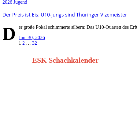
2026
Jugend
Der Preis ist Eis: U10-Jungs sind Thüringer Vizemeister
D
er große Pokal schimmerte silbern: Das U10-Quartett des Erfu
Juni 30, 2026
Seitennummerierung
1
2
…
32
der
ESK Schachkalender
Beiträge