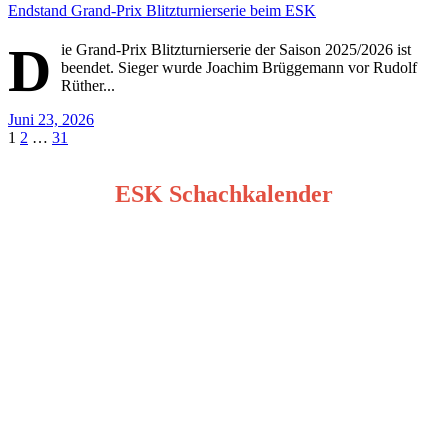
Endstand Grand-Prix Blitzturnierserie beim ESK
D
ie Grand-Prix Blitzturnierserie der Saison 2025/2026 ist
beendet. Sieger wurde Joachim Brüggemann vor Rudolf
Rüther...
Juni 23, 2026
Seitennummerierung
1
2
…
31
der
ESK Schachkalender
Beiträge