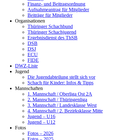
Finanz- und Beitragsordnung
Aufnahmeantrag für Mitglieder
Beiträge für Mitglieder
Organisationen
Thüringer Schachbund
Thüringer Schachjugend
Ergebnisdienst des ThSB
DSB
DSJ
ECU
FIDE
DWZ-Liste
Jugend
Die Jugendabteilung stellt sich vor
Schach für Kinder: Infos & Tipps
Mannschaften
1. Mannschaft / Oberliga Ost 2A
2. Mannschaft / Thüringenliga
3. Mannschaft / Landesklasse West
4. Mannschaft / 2. Bezirksklasse Mitte
Jugend – U16
Jugend – U12
Fotos
Fotos – 2026
Fotos – 2025