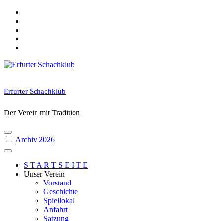
Skip
to
content
Erfurter Schachklub
Der Verein mit Tradition
Archiv 2026
S T A R T S E I T E
Unser Verein
Vorstand
Geschichte
Spiellokal
Anfahrt
Satzung