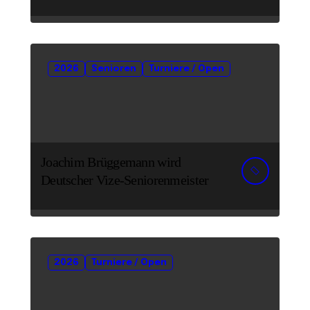
2026
Senioren
Turniere / Open
Joachim Brüggemann wird
Deutscher Vize-Seniorenmeister
2026
Turniere / Open