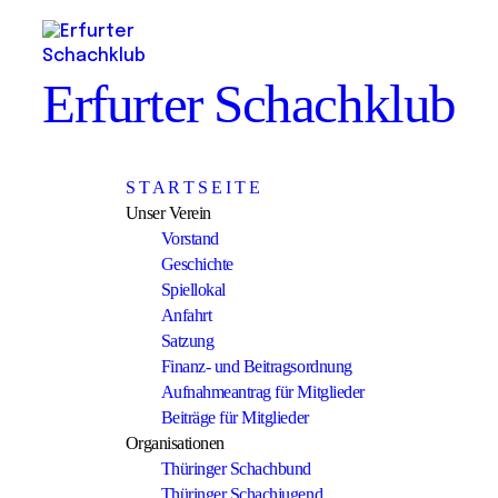
Erfurter Schachklub
S T A R T S E I T E
Unser Verein
Vorstand
Geschichte
Spiellokal
Anfahrt
Satzung
Finanz- und Beitragsordnung
Aufnahmeantrag für Mitglieder
Beiträge für Mitglieder
Organisationen
Thüringer Schachbund
Thüringer Schachjugend