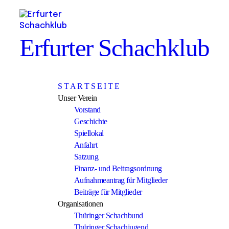
Erfurter Schachklub
S T A R T S E I T E
Unser Verein
Vorstand
Geschichte
Spiellokal
Anfahrt
Satzung
Finanz- und Beitragsordnung
Aufnahmeantrag für Mitglieder
Beiträge für Mitglieder
Organisationen
Thüringer Schachbund
Thüringer Schachjugend