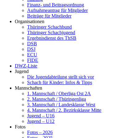
Finanz- und Beitragsordnung
Aufnahmeantrag für Mitglieder
Beiträge für Mitglieder
Organisationen
Thüringer Schachbund
Thüringer Schachjugend
Ergebnisdienst des ThSB
DSB
DSJ
ECU
FIDE
DWZ-Liste
Jugend
Die Jugendabteilung stellt sich vor
Schach für Kinder: Infos & Tipps
Mannschaften
1. Mannschaft / Oberliga Ost 2A
2. Mannschaft / Thüringenliga
3. Mannschaft / Landesklasse West
4. Mannschaft / 2. Bezirksklasse Mitte
Jugend – U16
Jugend – U12
Fotos
Fotos – 2026
Fotos – 2025