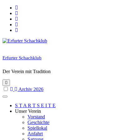
Skip
to
content
Erfurter Schachklub
Der Verein mit Tradition
Archiv 2026
S T A R T S E I T E
Unser Verein
Vorstand
Geschichte
Spiellokal
Anfahrt
Satzung