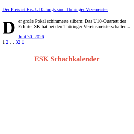
Der Preis ist Eis: U10-Jungs sind Thüringer Vizemeister
D
er große Pokal schimmerte silbern: Das U10-Quartett des
Erfurter SK hat bei den Thüringer Vereinsmeisterschaften...
Juni 30, 2026
Seitennummerierung
1
2
…
32
der
ESK Schachkalender
Beiträge