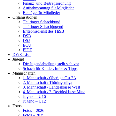
Finanz- und Beitragsordnung
Aufnahmeantrag für Mitglieder
Beiträge für Mitglieder
Organisationen
Thüringer Schachbund
Thüringer Schachjugend
Ergebnisdienst des ThSB
DSB
DSJ
ECU
FIDE
DWZ-Liste
Jugend
Die Jugendabteilung stellt sich vor
Schach für Kinder: Infos & Tipps
Mannschaften
1. Mannschaft / Oberliga Ost 2A
2. Mannschaft / Thüringenliga
3. Mannschaft / Landesklasse West
4. Mannschaft / 2. Bezirksklasse Mitte
Jugend – U16
Jugend – U12
Fotos
Fotos – 2026
Fotos – 2025