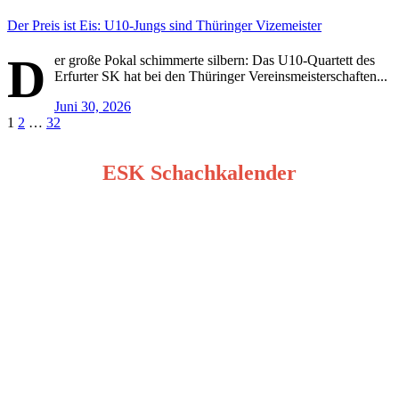
Der Preis ist Eis: U10-Jungs sind Thüringer Vizemeister
D
er große Pokal schimmerte silbern: Das U10-Quartett des
Erfurter SK hat bei den Thüringer Vereinsmeisterschaften...
Juni 30, 2026
Seitennummerierung
1
2
…
32
der
ESK Schachkalender
Beiträge