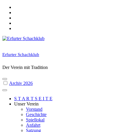
Skip
to
content
Erfurter Schachklub
Der Verein mit Tradition
Archiv 2026
S T A R T S E I T E
Unser Verein
Vorstand
Geschichte
Spiellokal
Anfahrt
Satzung