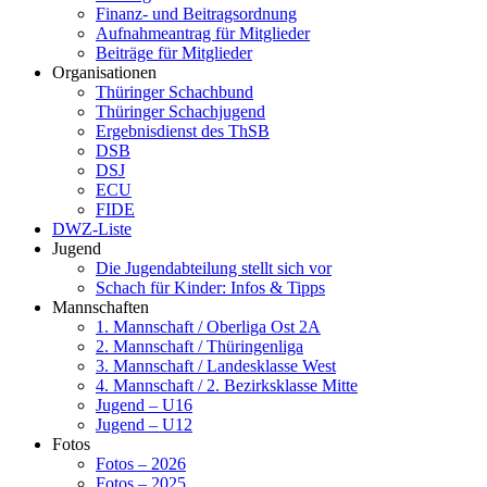
Finanz- und Beitragsordnung
Aufnahmeantrag für Mitglieder
Beiträge für Mitglieder
Organisationen
Thüringer Schachbund
Thüringer Schachjugend
Ergebnisdienst des ThSB
DSB
DSJ
ECU
FIDE
DWZ-Liste
Jugend
Die Jugendabteilung stellt sich vor
Schach für Kinder: Infos & Tipps
Mannschaften
1. Mannschaft / Oberliga Ost 2A
2. Mannschaft / Thüringenliga
3. Mannschaft / Landesklasse West
4. Mannschaft / 2. Bezirksklasse Mitte
Jugend – U16
Jugend – U12
Fotos
Fotos – 2026
Fotos – 2025