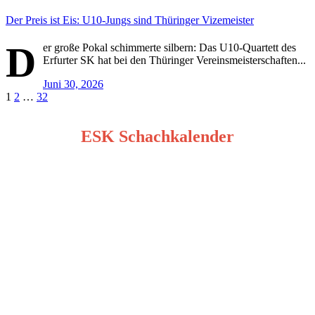
Der Preis ist Eis: U10-Jungs sind Thüringer Vizemeister
D
er große Pokal schimmerte silbern: Das U10-Quartett des
Erfurter SK hat bei den Thüringer Vereinsmeisterschaften...
Juni 30, 2026
Seitennummerierung
1
2
…
32
der
ESK Schachkalender
Beiträge